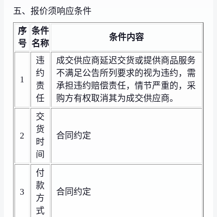
五、报价须响应条件
序
条件
条件内容
号
名称
违
成交供应商延迟交货或提供商品服务
约
不满足公告所列要求的视为违约，需
1
责
承担违约赔偿责任，情节严重的，采
任
购方有权取消其为成交供应商。
交
货
2
合同约定
时
间
付
款
3
合同约定
方
式