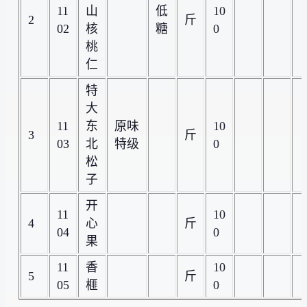
11
山
低
10
2
斤
02
核
糖
0
桃
仁
特
大
11
东
原味
10
3
斤
03
北
特级
0
松
子
开
11
10
4
心
斤
04
0
果
11
香
10
5
斤
05
榧
0