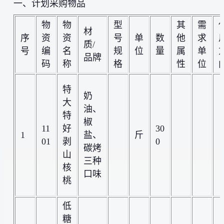
一、计划采购物品
物
物
型
其
需
材
序
资
资
号
单
数
他
求
质/
号
编
名
规
位
量
属
单
品牌
码
称
格
性
位
特
奶
大
油、
特
椒
11
好
30
1
盐、
斤
01
剥
0
碳烤
山
三种
核
口味
桃
低
糖