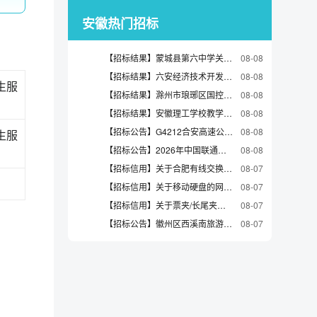
安徽热门招标
【招标结果】蒙城县第六中学关于办公桌的网上超市采购项目成交公告
08-08
【招标结果】六安经济技术开发区消防救援大队关于收纳箱/盒/袋的网上超市采购项目成交公告
08-08
生服
【招标结果】滁州市琅琊区国控发展集团有限公司关于电脑桌的网上超市采购项目成交公告
08-08
【招标结果】安徽理工学校教学资源库项目（二期）成交结果公告
08-08
【招标公告】G4212合安高速公路桐城南枢纽至凉亭枢纽段改扩建工程加油工艺专业分包(二次)询比采购采购公告
08-08
生服
【招标公告】2026年中国联通六安市分公司政务系统软件平台驻点运维项目（第二次）询比采购公告
08-08
【招标信用】关于合肥有线交换机采购合同公告
08-07
【招标信用】关于移动硬盘的网上超市合同公告
08-07
【招标信用】关于票夹/长尾夹的网上超市合同公告
08-07
【招标公告】徽州区西溪南旅游综合能力提升工程中街文化创意区提升工程—(西溪南古村落数字创客社区)EPCO项目公开招标公告
08-07