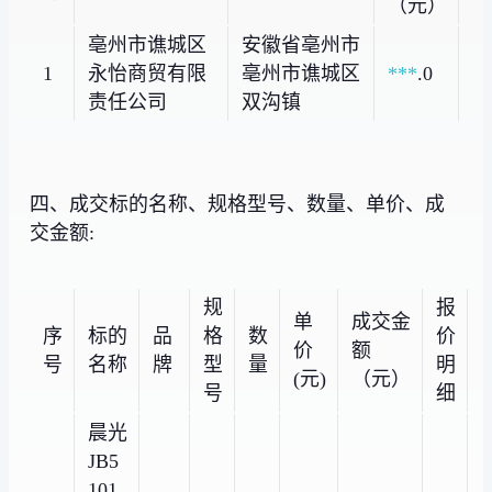
（元）
亳州市谯城区
安徽省亳州市
1
永怡商贸有限
亳州市谯城区
***
.0
责任公司
双沟镇
四、成交标的名称、规格型号、数量、单价、成
交金额:
规
报
单
成交金
序
标的
品
格
数
价
价
额
号
名称
牌
型
量
明
(元)
（元）
号
细
晨光
JB5
101