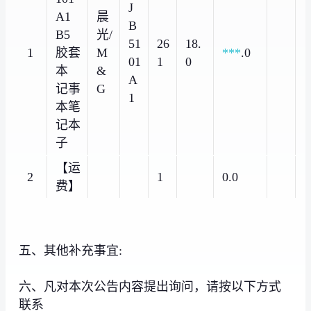
J
A1
晨
B
B5
光/
51
26
18.
1
胶套
M
***
.0
01
1
0
本
&
A
记事
G
1
本笔
记本
子
【运
2
1
0.0
费】
五、其他补充事宜:
六、凡对本次公告内容提出询问，请按以下方式
联系