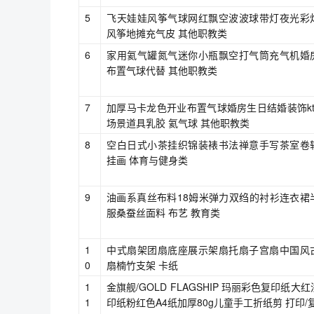
5
飞天娃娃风筝气球网红飘空波波球带灯夜光彩
风筝地摊充气皮 其他职教类
6
家用氦气罐氮气迷你小瓶飘空打气筒充气机婚
布置气球代替 其他职教类
7
加厚马卡龙色开业布置气球婚房生日结婚装饰kt
场景道具乳胶 氦气球 其他职教类
8
空白日式小茶挂织锦装裱书法禅意手写茶室卷
挂画 体育与健身类
9
油画系真丝布料18姆米弹力双绉的衬衫连衣裙
服桑蚕丝面料 布艺 教育类
1
中式扇架团扇底座展示架扇托扇子宫扇中国风
0
扇楠竹支架 卡纸
1
金旗舰/GOLD FLAGSHIP 玛丽彩色复印纸大
1
印纸粉红色A4纸加厚80g儿童手工折纸剪 打印/