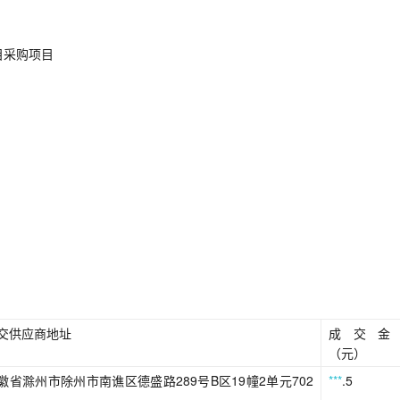
目采购项目
交供应商地址
成交金
（元）
徽省滁州市除州市南谯区德盛路289号B区19幢2单元702
***
.5