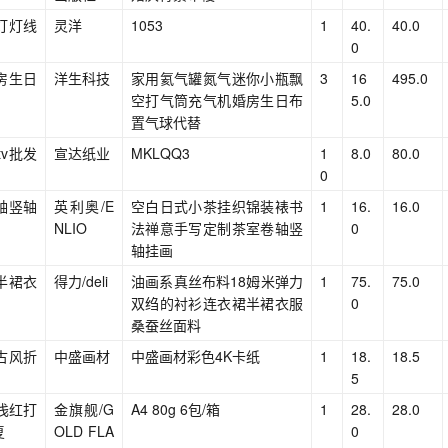
灯灯线
灵洋
1053
1
40.
40.0
0
房生日
洋生科技
家用氦气罐氮气迷你小瓶飘
3
16
495.0
空打气筒充气机婚房生日布
5.0
置气球代替
v批发
宣达纸业
MKLQQ3
1
8.0
80.0
0
轴竖轴
英利奥/E
空白日式小茶挂织锦装裱书
1
16.
16.0
NLIO
法禅意手写定制茶室卷轴竖
0
轴挂画
半裙衣
得力/deli
油画系真丝布料18姆米弹力
1
75.
75.0
双绉的衬衫连衣裙半裙衣服
0
桑蚕丝面料
古风折
中盛画材
中盛画材彩色4K卡纸
1
18.
18.5
5
红浅红打
金旗舰/G
A4 80g 6包/箱
1
28.
28.0
复
OLD FLA
0