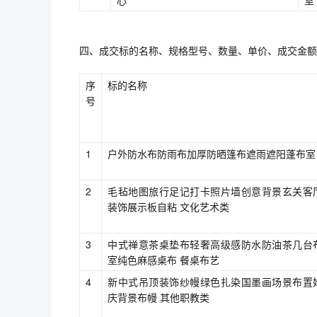
心
室
四、成交标的名称、规格型号、数量、单价、成交金额
序
标的名称
号
1
户外防水布防雨布加厚防晒篷布遮雨遮阳蓬布室
2
毛毡地图旅行足记打卡照片墙创意背景玄关客
装饰展示板自粘 文化艺术类
3
中式禅意茶桌垫布轻奢高级感防水防油茶几台
室纯色麻感桌布 餐桌布艺
4
新中式吊顶装饰纱幔绿色扎染国墨画场景布置
庆背景布幔 其他职教类