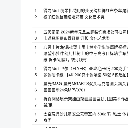
1
得力/deli 绸带扎花用的头发绳挂饰红布条车尾
2
被子红色丝带结婚彩带 文化艺术类
1
五优家家 2024新年元旦主题装饰商场公司拍照
3
卡道具场景布置背景KT板 文化艺术类
1
心愿卡片diy悬挂贺卡吊卡树小学生许愿牌祝福
4
愿望小挂件幼儿挂树上的中考高考目标墙手写
纸 贺卡/明信片 装订线材
1
得力/deli 飞尔（FLYER）4K彩色卡纸 200克
5
多色硬卡纸 【4K 200克十色混装 50张 5包起拍
1
晨光/M&G 晨光MGARTS双头马克笔圆头斜头
6
画画画笔24色MPV0701
1
折叠网格展示架挂画架画展画室幼儿园美术作品
7
架/柜
1
太空玩具沙儿童安全无毒室内 500g/斤 粘土 
8
身类