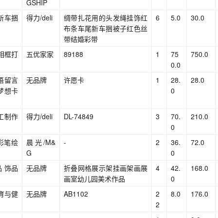
GSHIP
新车捆
得力/deli
绸带扎花用的头发绳挂饰红
6
5.0
30.0
布条车尾新车捆被子红色丝
带结婚彩带
相框打
五优家家
89188
1
75
750.0
0.0
语留言
无品牌
许愿卡
1
28.
28.0
梦想卡
0
手工制作
得力/deli
DL-74849
3
70.
210.0
】
0
彩笔绘
晨光/M&
-
2
36.
72.0
G
0
 饰品
无品牌
折叠网格展示架挂画架画展
4
42.
168.0
画室幼儿园美术作品
0
体育与健
无品牌
AB1102
2
8.0
176.0
2