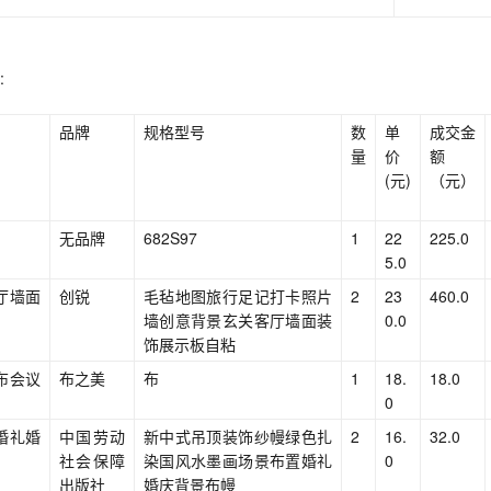
:
品牌
规格型号
数
单
成交金
量
价
额
(元)
（元）
无品牌
682S97
1
22
225.0
5.0
厅墙面
创锐
毛毡地图旅行足记打卡照片
2
23
460.0
墙创意背景玄关客厅墙面装
0.0
饰展示板自粘
布会议
布之美
布
1
18.
18.0
0
婚礼婚
中国劳动
新中式吊顶装饰纱幔绿色扎
2
16.
32.0
社会保障
染国风水墨画场景布置婚礼
0
出版社
婚庆背景布幔