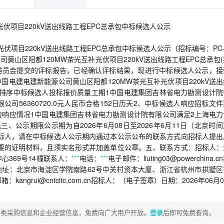
伏项目220kV送出线路工程EPC总承包中标候选人公示
伏项目220kV送出线路工程EPC总承包中标候选人公示（招标编号：PC-
源公司黄山区阳都120MW茶光互补光伏项目220kV送出线路工程EPC总承包
标委员会提交的评标报告，已经确认评标结果，现进行中标候选人公示，接
电建电建新能源公司黄山区阳都120MW茶光互补光伏项目220kV送出
：排序中标候选人投标报价质量工期1中国电建集团吉林省电力勘测设计院
公司56360720.0元人民币合格152日历天2、中标候选人响应招标文
响应情况1中国电建集团吉林省电力勘测设计院有限公司满足2上海电力
公示期限公示期为自2026年6月08日至2026年6月11日（北京时
投标人，请在中标候选人公示期内通过本公示公布的联系方式向招标人提出
必要的证明材料，且须实名形式并加盖单位公章。五、联系方式：招标人：
369号14幢联系人：
***
电话：
***
电子邮件：liuting03@powerchina.
址：北京市海淀区学院南路62号中关村资本大厦、浙江省杭州市拱墅区
箱：kangrui@cntcitc.com.cn招标人：（电子签章）日期：2026年06月
各类采购信息和企业经营信息，免费向广大用户开放。
登录
后即可免费查询。