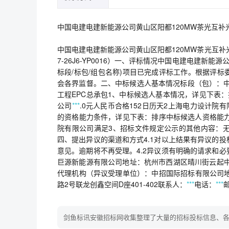
中国电建电建新能源公司黄山区阳都120MW茶光互补光
中国电建电建新能源公司黄山区阳都120MW茶光互补光
7-26J6-YP0016）一、评标情况中国电建电建新能
标段/标包/组包名称)项目已完成评标工作。根据评
会各界监督。二、中标候选人基本情况标段（包）：中国
工程EPC总承包1、中标候选人基本情况，详见下表
公司
***
.0元人民币合格152日历天2上海电力设计院有限
的资格能力条件，详见下表：排序中标候选人资格能力
院有限公司满足3、招标文件规定公示的其他内容：无三、
四、提出异议的渠道和方式4.1对以上结果有异议的
意见。逾期将不再受理。4.2异议须有明确的请求和
巨源新能源有限公司地址：杭州市西湖区晴川街云起中心
代理机构（异议受理单位）：中招国际招标有限公司地
路2号联龙创鑫空间D座401-402联系人：
***
电话：
***
邮
剑鱼标讯安徽招标网收集整理了大量的招标投标信息、