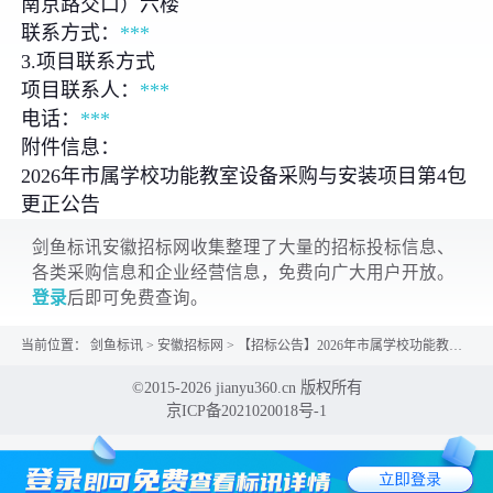
南京路交口）六楼
联系方式：
***
3.项目联系方式
项目联系人：
***
电话：
***
附件信息：
2026年市属学校功能教室设备采购与安装项目第4包
更正公告
剑鱼标讯安徽招标网收集整理了大量的招标投标信息、
各类采购信息和企业经营信息，免费向广大用户开放。
登录
后即可免费查询。
当前位置：
剑鱼标讯
>
安徽招标网
>
【招标公告】2026年市属学校功能教室设备采购与安装项目第4包更正公告
©2015-2026 jianyu360.cn 版权所有
京ICP备2021020018号-1