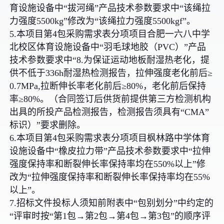
育设施设备中“拔河绳”产品技术参数要求中“该绳拉
力强度5500kg”修改为“该绳拉力强度5500kgf”。
5.本项目第4包采购需求表分项项目合肥一六八中学
北校区体育设施设备中“羽毛球地胶（PVC）”产品
技术参数要求中“8.为保证运动地板耐湿热老化，提
供不低于336h耐湿热检测报告，拉伸强度老化前后≥
0.7MPa,拉断伸长率老化前后≥80%，老化前后保持
率≥80%。（合同签订后供货前提供第三方检测机构
出具的所投产品检测报告，检测报告须具有“CMA”
标识）”要求删除。
6.本项目第4包采购需求表分项项目枫林路中学体育
设施设备中“橡皮拉力带”产品技术参数要求中“拉伸
强度保持率和断裂伸长率保持率均在550%以上”修
改为“拉伸强度保持率和断裂伸长率保持率均在55%
以上”。
7.招标文件投标人须知前附表中“包别划分”中约定的
“评审时按“第1包→第2包→第4包→第3包”的顺序评