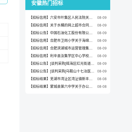
安徽热门招标
【招标信用】六安市叶集区人民法院关于硒鼓的网上超市采购项目合同履约验收公告
08-09
【招标信用】关于水桶的网上超市合同公告
08-09
【招标公告】中国石油化工股份有限公司安庆分公司热电部6#给泵节能改造离心泵\BB5-315～465m3/h1350～1500m水80～175℃/0～2MPa/9～10m招标公告
08-09
【招标信用】合肥市卫岗小学关于海绵垫/布料/面料/手工diy的网上超市采购项目合同履约验收公告
08-09
【招标信用】合肥滨湖城市运营管理集团有限公司关于平板灯的网上超市采购项目合同履约验收公告
08-09
【招标信用】利辛县汝集学区中心学校关于铅笔的网上超市采购项目合同履约验收公告
08-09
【招标公告】[谈判采购]瑶海区红光街道社区卫生服务中心彩色多普勒超声诊断仪采购公告
08-09
【招标公告】[谈判采购]马鞍山十七冶医院检验科普检和特检外送服务采购项目采购公告
08-09
【招标结果】芜湖市湾沚区湾沚镇新丰村村民委员会关于烧杯类的网上超市采购项目成交公告
08-08
【招标结果】蒙城县第六中学关于办公桌的网上超市采购项目成交公告
08-08