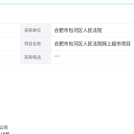
合肥市包河区人民法院
采购单位
合肥市包河区人民法院网上超市项目
项目名称
***
采购电话
2
网上超市合同
16
上超市项目
法院
市股份有限公司
市沿河路118号