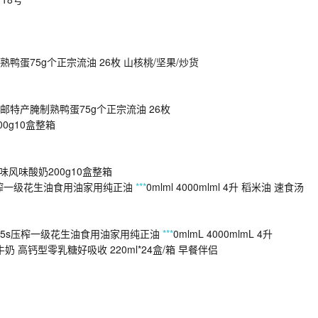
蛋75g个正宗流油 26枚 山核桃/坚果/炒货
特产腌制熟鸭蛋75g个正宗流油 26枚
0g10盒整箱
风味酸奶200g10盒整箱
压榨一级花生油食用油家用纯正油
***
0mlml 4000mlml 4升 稻米油 速食汤
5s压榨一级花生油食用油家用纯正油
***
0mlmL 4000mlmL 4升
 高钙型零乳糖好吸收 220ml*24盒/箱 早餐伴侣