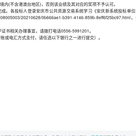
国境内(不含港澳台地区)，否则该业绩及其对应的奖项不予认可。
线完成。各投标人登录安庆市公共资源交易系统学习《安庆新系统投标单位
/008005003/20210628/0b666ae1-b391-4146-859b-8eff6f25bc97.htm
书相关办理事宜，请拨打电话0556-5991201。
转账或电汇方式支付，请任选以下银行之一进行提交）。