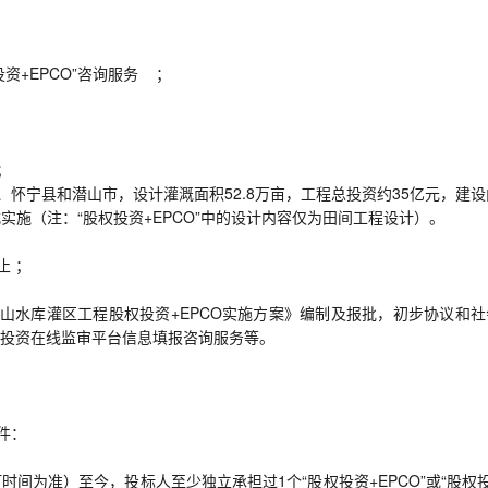
投资+EPCO”咨询服务 ；
 ；
、怀宁县和潜山市，设计灌溉面积52.8万亩，工程总投资约35亿元，建
式实施（注：“股权投资+EPCO”中的设计内容仅为田间工程设计）。
止 ；
下浒山水库灌区工程股权投资+EPCO实施方案》编制及报批，初步协议和
投资在线监审平台信息填报咨询服务等。
件：
签订时间为准）至今，投标人至少独立承担过1个“股权投资+EPCO”或“股权