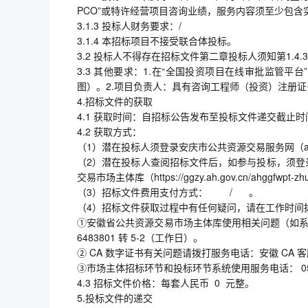
PCO”或特许经营项目咨询业绩，服务内容须至少包含
3.1.3 投标人财务要求：/
3.1.4 本招标项目不接受联合体投标。
3.2 投标人不得存在招标文件第二章投标人须知第1.4.3
3.3 其他要求：1.在“全国投资项目在线审批监管
图）。2.项目负责人：具有咨询工程师（投资）注册
4.招标文件的获取
4.1 获取时间：自招标公告发布至投标文件递交截止时
4.2 获取方式：
（1）潜在投标人须登录安庆市公共资源交易服务网（aqggzy
（2）潜在投标人查阅招标文件后，如参与投标，须登
交易市场主体库（https://ggzy.ah.gov.cn/ahggfw
（3）招标文件费用支付方式： / 。
（4）招标文件获取过程中有任何疑问，请在工作时间
①安徽省公共资源交易市场主体库使用相关问题（如系
6483801 转 5-2（工作日）。
② CA 数字证书有关问题请拨打服务电话：安徽 CA 客服4
③市场主体招标环节和投标环节系统使用服务电话： 0512-58
4.3 招标文件价格：每套人民币 0 元整。
5.投标文件的递交