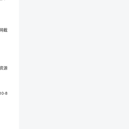
网截
资源
-8