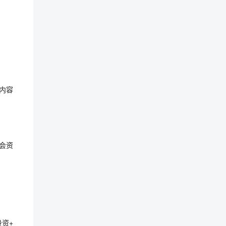
设内容
社会资
投资+