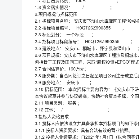
1.7 项目出资比例： 100% ；
1.8 资金落实情况： / ；
2.项目概况与招标范围
2.1 招标项目名称： 安庆市下浒山水库灌区工程“股权
2.2 招标项目编号： H0QT26Z990355 ；
2.3 标段划分： 一个标段 ；
2.4 招标项目标段编号： H0QT26Z990355 ；
2.5 建设地点： 安庆市、桐城市、怀宁县和潜山市
2.6 项目规模：安庆市下浒山水库灌区工程涉及桐城市
包括骨干工程及田间工程，采取“股权投资+EPCO”模
2.7 合同估算价：160万元；
2.8 服务期：自合同签订之日起至项目公司注册成立后
2.9 服务地点： 安庆市 ；
2.10 招标范围： 本次招标主要内容为：《安庆市
本协议起草并参与协议磋商，协助社会资本招标，全国
2.11 项目类别： 服务 ；
2.12 其他： / ；
3.投标人资格要求
3.1 投标人应依法设立并具备承担本招标项目的如下条
3.1.1 投标人资质要求：具有合法有效的营业执照。
3.1.2 投标人业绩要求：自2021年1月1日（以合同