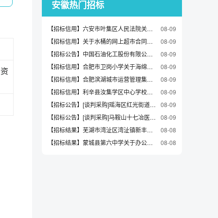
安徽热门招标
【招标信用】六安市叶集区人民法院关于硒鼓的网上超市采购项目合同履约验收公告
08-09
【招标信用】关于水桶的网上超市合同公告
08-09
【招标公告】中国石油化工股份有限公司安庆分公司热电部6#给泵节能改造离心泵\BB5-315～465m3/h1350～1500m水80～175℃/0～2MPa/9～10m招标公告
08-09
【招标信用】合肥市卫岗小学关于海绵垫/布料/面料/手工diy的网上超市采购项目合同履约验收公告
08-09
投资
【招标信用】合肥滨湖城市运营管理集团有限公司关于平板灯的网上超市采购项目合同履约验收公告
08-09
【招标信用】利辛县汝集学区中心学校关于铅笔的网上超市采购项目合同履约验收公告
08-09
【招标公告】[谈判采购]瑶海区红光街道社区卫生服务中心彩色多普勒超声诊断仪采购公告
08-09
【招标公告】[谈判采购]马鞍山十七冶医院检验科普检和特检外送服务采购项目采购公告
08-09
【招标结果】芜湖市湾沚区湾沚镇新丰村村民委员会关于烧杯类的网上超市采购项目成交公告
08-08
【招标结果】蒙城县第六中学关于办公桌的网上超市采购项目成交公告
08-08