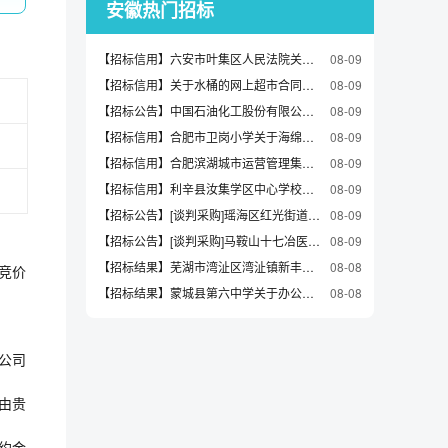
安徽热门招标
【招标信用】六安市叶集区人民法院关于硒鼓的网上超市采购项目合同履约验收公告
08-09
【招标信用】关于水桶的网上超市合同公告
08-09
【招标公告】中国石油化工股份有限公司安庆分公司热电部6#给泵节能改造离心泵\BB5-315～465m3/h1350～1500m水80～175℃/0～2MPa/9～10m招标公告
08-09
【招标信用】合肥市卫岗小学关于海绵垫/布料/面料/手工diy的网上超市采购项目合同履约验收公告
08-09
【招标信用】合肥滨湖城市运营管理集团有限公司关于平板灯的网上超市采购项目合同履约验收公告
08-09
【招标信用】利辛县汝集学区中心学校关于铅笔的网上超市采购项目合同履约验收公告
08-09
【招标公告】[谈判采购]瑶海区红光街道社区卫生服务中心彩色多普勒超声诊断仪采购公告
08-09
【招标公告】[谈判采购]马鞍山十七冶医院检验科普检和特检外送服务采购项目采购公告
08-09
【招标结果】芜湖市湾沚区湾沚镇新丰村村民委员会关于烧杯类的网上超市采购项目成交公告
08-08
竞价
【招标结果】蒙城县第六中学关于办公桌的网上超市采购项目成交公告
08-08
公司
由贵
约金