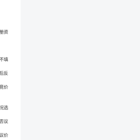
册资
不填
后反
竞价
况选
否议
议价