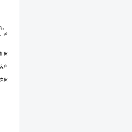
价。
，若
扣货
客户
次货