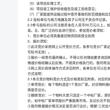
（5）该项目处理工艺；
（6）项目竣工保护验收报告及竣工验收意见；
（7）厂家能提供运输过程中意外事故的防范措施和应
2.2 投标单位与格力电器及其子公司无不良合作记录。
2.3参与投标的公司注册资金在人民币50万元以上
金。五、现广泛向社会进行竞价，参加竞价者须知：
1、竞价单位必须具备废旧物资回收营业执照
2、报价须知：
①此次竞价采用网上公开竞价方式，各参与竞价厂家必
写标书无效）。
②报价一经贵司最终确认，不得以任何理由要求收回
悔或价格经确认后反悔，不按其价格执行的，我司将没
③网上竞价具体操作方式详见附件，各单位也可以在本
方式说明：
3.1本次竞价物料竞价方式及价格类别见附表，对应
①单项竞价：每个物料选定1个竞价厂家。对应物料报
择是否议价。
②捆绑竞价：一个物料大类只选定一个中标厂家，原
价，如中标厂家单项报价严重脱离市场，且议价达不到
③我司根据报价情况决定是否进行议价。根据“三优加