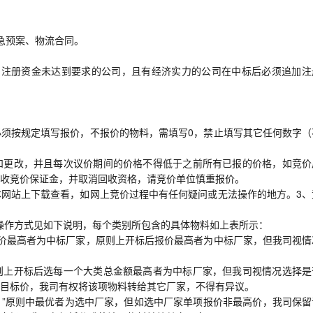
急预案、物流合同。
，如注册资金未达到要求的公司，且有经济实力的公司在中标后必须追加注
须按规定填写报价，不报价的物料，需填写0，禁止填写其它任何数字（
和更改，并且每次议价期间的价格不得低于之前所有已报的价格，如竞价
收竞价保证金，并取消回收资格，请竞价单位慎重报价。
网站上下载查看，如网上竞价过程中有任何疑问或无法操作的地方。3、
的操作方式见如下说明，每个类别所包含的具体物料如上表所示：
价最高者为中标厂家，原则上开标后报价最高者为中标厂家，但我司视情
则上开标后选每一个大类总金额最高者为中标厂家，但我司视情况选择是
目标价，我司有权将该项物料转给其它厂家，不得有异议。
1”原则中最优者为选中厂家，但如选中厂家单项报价非最高价，我司保留