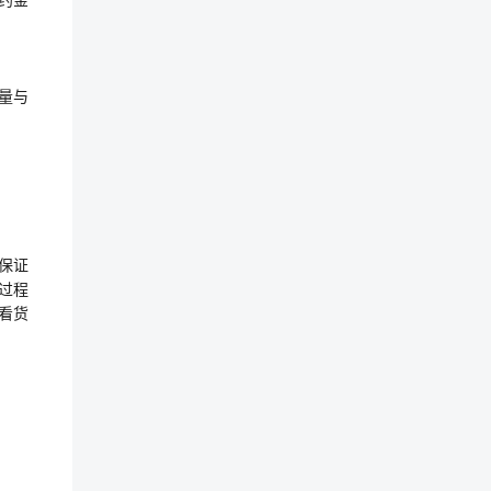
量与
保证
过程
看货