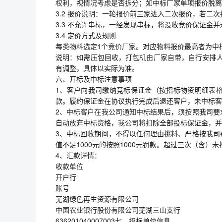
权利，视情况考虑是否拆分；如中标厂家单项报价脱离
3.2 报价说明：一轮报价前三家进入二次报价，若二
3.3 不允许串标，一经发现串标，将没收竞价保证金
3.4 定价方式及规则
每类物料选定1个竞价厂家。对应物料报价最高者为中
说明：如需压包回收，打包机由厂家自带，自行安排人
有调整，具体以实际为准。
六、开标及中标注意事项
1、客户向我司缴纳竞标保证金（按招标物资明细表格
款。履约保证金在协议执行完成后退还客户，未中标客
2、中标客户在我公司通知中标结果后，须按照我司要
自动放弃中标资格，我公司将扣除全部投标保证金，并
3、中标回收期间，不得以任何理由挑料、严格按我司
值不足1000元的按照1000元罚款。超过三次（含
4、汇款详情：
收款单位
开户行
账号
芜湖绿色再生资源有限公司
中国农业银行股份有限公司芜湖三山支行
636201040007003七、招标单位信息