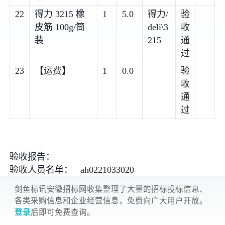
22
得力 3215 橡
1
5.0
得力/
验
皮筋 100g/筒
deli\3
收
装
215
通
过
23
【运费】
1
0.0
验
收
通
过
验收报告：
验收人员名单： ah0221033020
剑鱼标讯安徽招标网收集整理了大量的招标投标信息、
各类采购信息和企业经营信息，免费向广大用户开放。
登录
后即可免费查询。