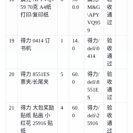
59 70克 A4纸
0.0
M&G
收
打印/复印纸
\APY
通
VQ95
过
9
19
得力 0414 订
1
14.
得力/
验
书机
0
deli\0
收
414
通
过
20
得力 8551ES
5
60.
得力/
验
票夹/长尾夹
0
deli\8
收
551E
通
S
过
21
得力 大包奖励
4
60.
得力/
验
贴纸 贴画 小
0
deli\2
收
红花 25916 贴
5916
通
纸
过