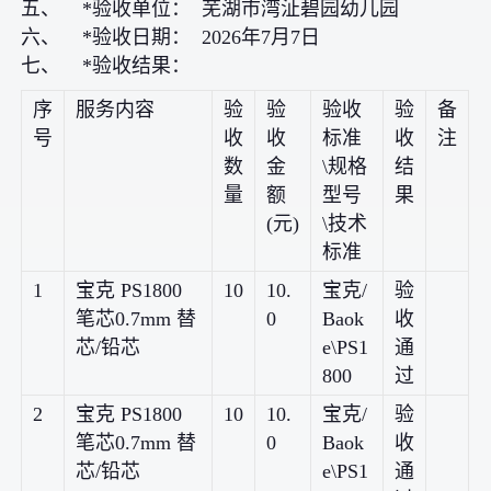
五、 *验收单位： 芜湖市湾沚碧园幼儿园
六、 *验收日期： 2026年7月7日
七、 *验收结果：
序
服务内容
验
验
验收
验
备
号
收
收
标准
收
注
数
金
\规格
结
量
额
型号
果
(元)
\技术
标准
1
宝克 PS1800
10
10.
宝克/
验
笔芯0.7mm 替
0
Baok
收
芯/铅芯
e\PS1
通
800
过
2
宝克 PS1800
10
10.
宝克/
验
笔芯0.7mm 替
0
Baok
收
芯/铅芯
e\PS1
通