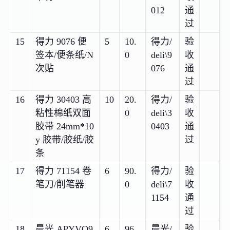
012
通
过
15
得力 9076 便
5
10.
得力/
验
签本/便条纸/N
0
deli\9
收
次贴
076
通
过
16
得力 30403 高
10
20.
得力/
验
粘性棉纸双面
0
deli\3
收
胶带 24mm*10
0403
通
y 胶带/胶纸/胶
过
条
17
得力 71154 卷
6
90.
得力/
验
笔刀/削笔器
0
deli\7
收
1154
通
过
18
晨光 APYVQ9
6
96
晨光/
验