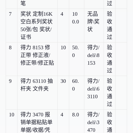
笔
过
7
奖状 定制16K
4
10
无品
验
空白系列奖状
0.0
牌\奖
收
50张/包 奖状/
状
通
证书
过
8
得力 8153 修
10
50.
得力/
验
正带 修正液/
0
deli\8
收
修正带/修正贴
153
通
过
9
得力 63110 抽
30
60.
得力/
验
杆夹 文件夹
0
deli\6
收
3110
通
过
10
得力 3470 报
4
8.0
得力/
验
销单据粘贴单
deli\3
收
单据/收据/凭
470
通