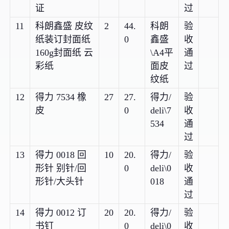
证
过
11
科朗鑫盛 皮纹
2
44.
科朗
验
纸装订封面纸
0
鑫盛
收
160g封面纸 云
\A4平
通
彩纸
面皮
过
纹纸
12
得力 7534 橡
27
27.
得力/
验
皮
0
deli\7
收
534
通
过
13
得力 0018 回
10
20.
得力/
验
形针 别针/回
0
deli\0
收
形针/大头针
018
通
过
14
得力 0012 订
20
20.
得力/
验
书钉
0
deli\0
收