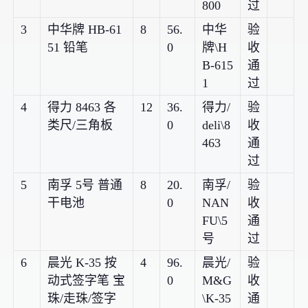
800
过
3
中华牌 HB-61
8
56.
中华
验
51 铅笔
0
牌\H
收
B-615
通
1
过
4
得力 8463 各
12
36.
得力/
验
类尺/三角板
0
deli\8
收
463
通
过
5
南孚 5号 普通
8
20.
南孚/
验
干电池
0
NAN
收
FU\5
通
号
过
6
晨光 K-35 按
4
96.
晨光/
验
动式签字笔 宝
0
M&G
收
珠/走珠/签字
\K-35
通