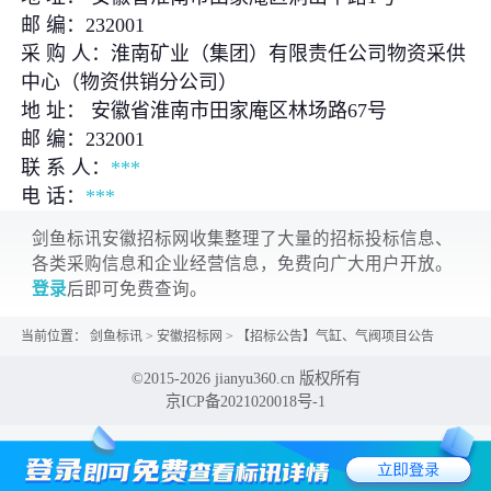
邮 编：232001
采 购 人：淮南矿业（集团）有限责任公司物资采供
中心（物资供销分公司）
地 址： 安徽省淮南市田家庵区林场路67号
邮 编：232001
联 系 人：
***
电 话：
***
剑鱼标讯安徽招标网收集整理了大量的招标投标信息、
各类采购信息和企业经营信息，免费向广大用户开放。
登录
后即可免费查询。
当前位置：
剑鱼标讯
>
安徽招标网
>
【招标公告】气缸、气阀项目公告
©2015-2026 jianyu360.cn 版权所有
京ICP备2021020018号-1