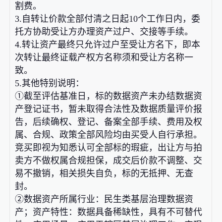
割费。
3.自转让价款全部付清之日起10个工作日内，委
托方协助受让方办理资产过户、交接等手续。
4.转让资产最终只允许过户至受让方名下，即本
次转让最终证载产权方名称须和受让方名称一
致。
5.其他特别说明：
①截至评估基准日，标的数据资产未办结数据资
产登记证书，暂未取得合法性及数据质量评价报
告，后续确权、登记、备案全部手续、费用及权
属、合规、政策全部风险均由买受人自行承担。
竞买即视为知悉认可全部标的瑕疵，出让方与拍
卖方不做权属合规担保，成交后价款不调整、交
易不撤销，相关损失自负，标的无抵押、无查
封。
②数据资产所属行业：民生类基层治理数据资
产；资产特性：数据具备稀缺性，具有不可替代