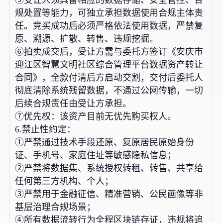
规处置等能力，可独立承担数据使用合规主体责
任。竞买成功后必须严格依法使用数据，严禁复
原、溯源、扩散、转售、违规挖掘。
⑥拍卖成交后，受让方需与委托方签订《安庆市
迎江区智慧文明社区综合管理平台数据资产转让
合同》，全款付清后方启动交割，交付后委托人
彻底清除系统残留数据，不通过公网传输，一切
后续合规责任由受让方承担。
⑦优先权：该资产目前无优先购买权人。
6.禁止性约定：
①严禁通过技术手段还原、复原居民原始身份
证、手机号、家庭住址等敏感隐私信息；
②严禁将数据集、系统授权转租、转售、共享给
任何第三方机构、个人；
③严禁用于金融征信、精准营销、公民画像等非
基层治理合规场景；
④所有数据流转行为全程区块链存证，违规将追