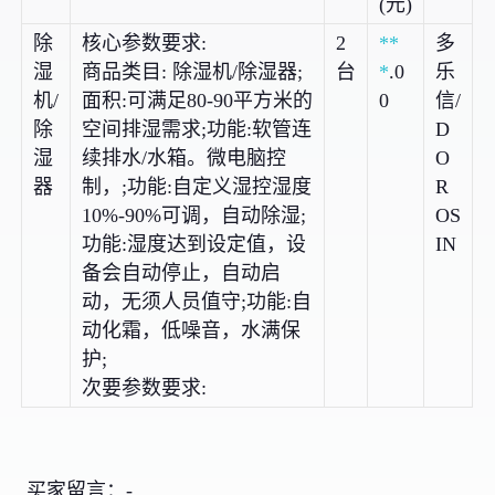
(元)
除
核心参数要求:
2
**
多
湿
商品类目: 除湿机/除湿器;
台
*
.0
乐
机/
面积:可满足80-90平方米的
0
信/
除
空间排湿需求;功能:软管连
D
湿
续排水/水箱。微电脑控
O
器
制，;功能:自定义湿控湿度
R
10%-90%可调，自动除湿;
OS
功能:湿度达到设定值，设
IN
备会自动停止，自动启
动，无须人员值守;功能:自
动化霜，低噪音，水满保
护;
次要参数要求:
买家留言：-