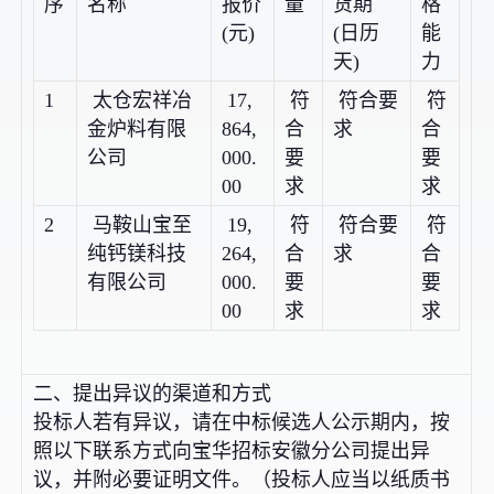
序
名称
报价
量
货期
格
(元)
(日历
能
天)
力
1
太仓宏祥冶
17,
符
符合要
符
金炉料有限
864,
合
求
合
公司
000.
要
要
00
求
求
2
马鞍山宝至
19,
符
符合要
符
纯钙镁科技
264,
合
求
合
有限公司
000.
要
要
00
求
求
二、提出异议的渠道和方式
投标人若有异议，请在中标候选人公示期内，按
照以下联系方式向宝华招标安徽分公司提出异
议，并附必要证明文件。（投标人应当以纸质书