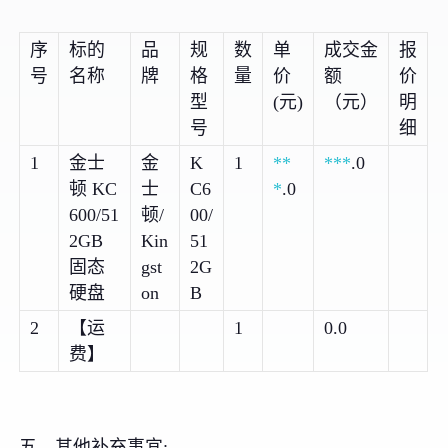
序
标的
品
规
数
单
成交金
报
号
名称
牌
格
量
价
额
价
型
(元)
（元）
明
号
细
1
金士
金
K
1
**
***
.0
顿 KC
士
C6
*
.0
600/51
顿/
00/
2GB
Kin
51
固态
gst
2G
硬盘
on
B
2
【运
1
0.0
费】
五、其他补充事宜: