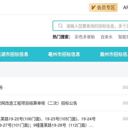
会员专区
A
热门搜索：
彩色多普勒
自来水
智能
芜湖市招标信息
亳州市招标信息
滁州市招标信
告
20
管网改造工程项目结算审核（二次）招标公告
20
-22号(106门面)、19-23号(105门面)、19-24号
20
、19-27号(101门面)；9幢蓬莱路19-28号（112门面）、1