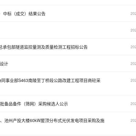
）中标（成交）结果公告
20
20
目总承包部隧道监控量测及质量检测工程招标公告
20
设计
20
协同事业部S463南陵至丁桥段公路改建工程项目商砼采
20
一批备品备件（筛网）采购候选人公示
20
W、池州产投大楼60kW屋顶分布式光伏发电项目采购及施
20