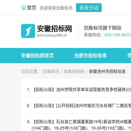
首页
各省分站
欢迎来到剑鱼标讯
安徽招标网
剑鱼标讯旗下网站
客服热线：
400-108-6670
anhui.jianyu360.cn
安徽招标网首页
合肥市招标信息
当前位置：
剑鱼标讯
>
安徽招标网
>
安徽池州市招标信息
1.
【招标公告】池州学院共享单车运营服务竞争性磋商公
2.
【招标公告】[公开招标]池州市城东污水处理厂二期及
3.
【招标公告】石台县仁里镇蓬莱路19号(香溢学府)6幢蓬莱路19
(104门面)、19-25号(103门面)、19-26号(102门面)