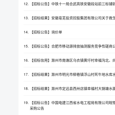
12.
【招标公告】中铁十一局合武高铁安徽段站前三标铺
13.
【招标结果】安徽亳芜投资控股集团有限公司关于救
14.
【招标公告】询价单
15.
【招标公告】合肥市移动源排放抽测服务竞争性磋商公告[
16.
【招标信用】滁州市南谯区乌衣镇黄圩村幸福沟北、向
17.
【招标结果】滁州市明光市柳巷镇浮山村死牛地水库
18.
【招标结果】滁州市定远县西卅店镇幸福村大锅塘水
19.
【招标公告】中国电建江西省水电工程局有限公司皖鄂
采购公告